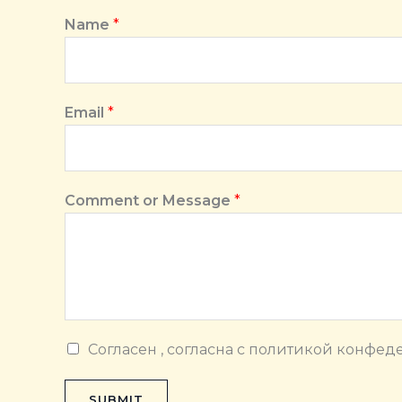
Name
*
Email
*
Comment or Message
*
C
Согласен , согласна с политикой конфе
h
e
SUBMIT