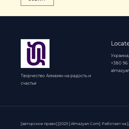
c
k
b
o
x
e
Locat
s
Украина
*
+380 96
almazya
Творчество Алмазян на радость и
счастье
[авторское право] [2025 ] Almazyan.Com]. Работает на [