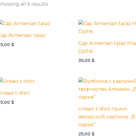
Showing all 6 results
Cap Armenian taraz
Cap Armenian taraz Hra
35,00
$
Djohk
35,00
$
Unisex t-shirt
25,00
$
Unisex t-shirt принт
авторской картины ,,В
парке”
25,00
$