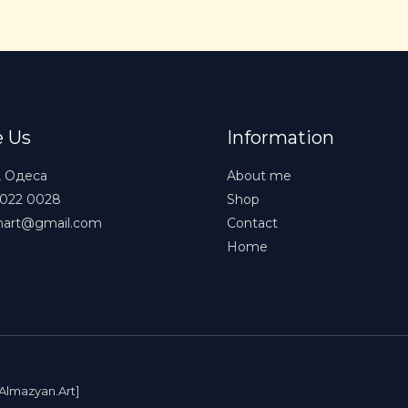
e Us
Information
, Одеса
About me
 022 0028
Shop
nart@gmail.com
Contact
Home
Almazyan.Art]