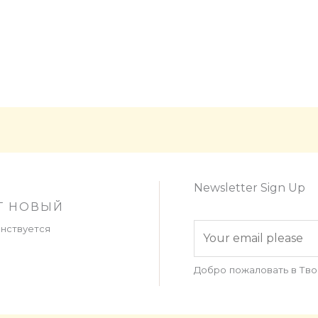
Newsletter Sign Up
Т НОВЫЙ
a
нствуется
i
m
Добро пожаловать в Тв
a
z