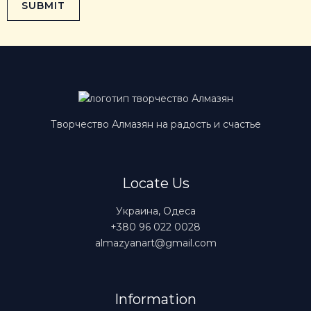
SUBMIT
c
k
b
o
x
e
s
Творчество Алмазян на радость и счастье
*
Locate Us
Украина, Одеса
+380 96 022 0028
almazyanart@gmail.com
Information