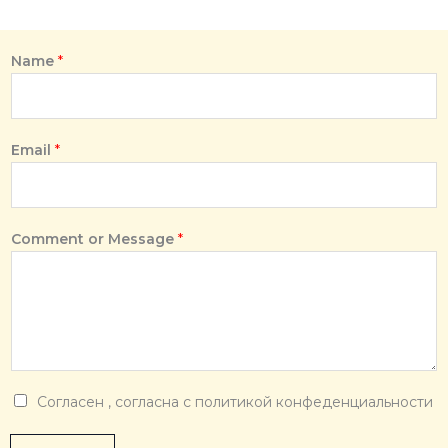
a
n
a
Name
*
r
t
@
g
Email
*
m
a
i
l
Comment or Message
*
.
c
o
m
*
C
Согласен , согласна с политикой конфеденциальности
h
e